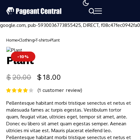
google.com, pub-5930036773855425, DIRECT, f08c47fec0942fa0
Home
Clothing
T-shirts
Plant
Plant
-10%
$
20.00
$
18.00
(
1
customer review)
Pellentesque habitant morbi tristique senectus et netus et
malesuada fames ac turpis egestas. Vestibulum tortor
quam, feugiat vitae, ultricies eget, tempor sit amet, ante.
Donec eu libero sit amet quam egestas semper. Aenean
ultricies mi vitae est. Mauris placerat eleifend leo.
Pellentesque habitant morbi tristique senectus et netus et