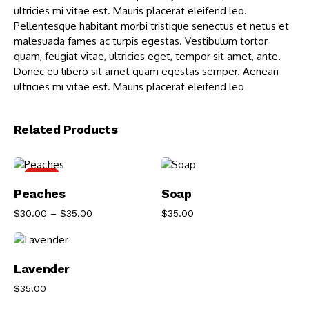
ultricies mi vitae est. Mauris placerat eleifend leo.
Pellentesque habitant morbi tristique senectus et netus et
malesuada fames ac turpis egestas. Vestibulum tortor
quam, feugiat vitae, ultricies eget, tempor sit amet, ante.
Donec eu libero sit amet quam egestas semper. Aenean
ultricies mi vitae est. Mauris placerat eleifend leo
Related Products
-14%
Select Options
Add To Cart
Peaches
Soap
$
30.00
–
$
35.00
$
35.00
Add To Cart
Lavender
$
35.00